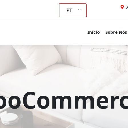
A
PT
Início
Sobre Nós
ooCommerce