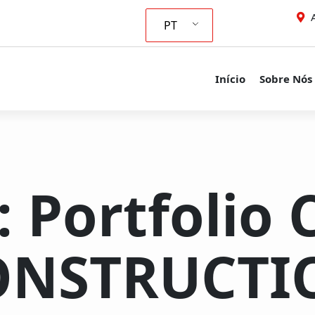
A
PT
Início
Sobre Nós
: Portfolio
ONSTRUCTI