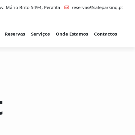
v. Mário Brito 5494, Perafita
reservas@safeparking.pt
Reservas
Serviços
Onde Estamos
Contactos
t