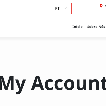
A
PT
Início
Sobre Nós
My Accoun