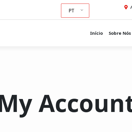
A
PT
Início
Sobre Nós
My Accoun