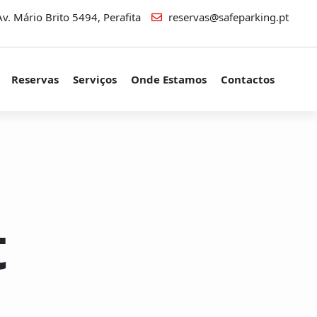
v. Mário Brito 5494, Perafita
reservas@safeparking.pt
Reservas
Serviços
Onde Estamos
Contactos
t